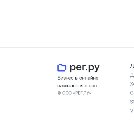
Д
Д
Бизнес в онлайне
Х
начинается с нас
С
© ООО «РЕГ.РУ»
S
V