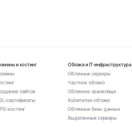
омены и хостинг
Облака и IT-инфраструктура
омены
Облачные серверы
остинг
Частное облако
оздание сайтов
Облачное хранилище
SL-сертификаты
Kubernetes-облако
PS-хостинг
Облачные базы данных
Выделенные серверы